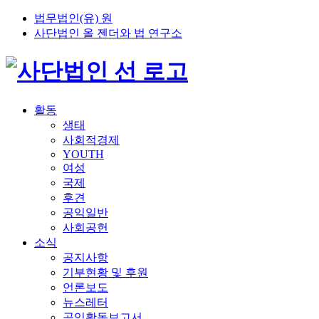
법무법인(유) 원
사단법인 올 젠더와 법 연구소
활동
생태
사회적경제
YOUTH
여성
국제
후견
공익일반
사회공헌
소식
공지사항
기부현황 및 후원
언론보도
뉴스레터
공익활동보고서