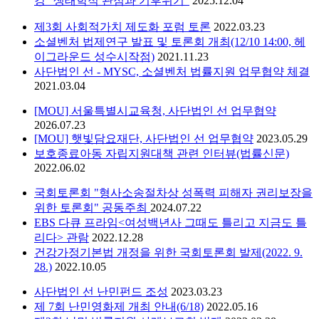
강 “생태학적 관점과 기후위기”
2025.12.04
제3회 사회적가치 제도화 포럼 토론
2022.03.23
소셜벤처 법제연구 발표 및 토론회 개최(12/10 14:00, 헤
이그라운드 성수시작점)
2021.11.23
사단법인 선 - MYSC, 소셜벤처 법률지원 업무협약 체결
2021.03.04
[MOU] 서울특별시교육청, 사단법인 선 업무협약
2026.07.23
[MOU] 햇빛담요재단, 사단법인 선 업무협약
2023.05.29
보호종료아동 자립지원대책 관련 인터뷰(법률신문)
2022.06.02
국회토론회 "형사소송절차상 성폭력 피해자 권리보장을
위한 토론회" 공동주최
2024.07.22
EBS 다큐 프라임<여성백년사 그때도 틀리고 지금도 틀
리다> 관람
2022.12.28
건강가정기본법 개정을 위한 국회토론회 발제(2022. 9.
28.)
2022.10.05
사단법인 선 난민펀드 조성
2023.03.23
제 7회 난민영화제 개최 안내(6/18)
2022.05.16