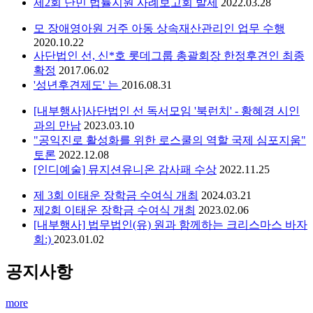
제2회 난민 법률지원 사례보고회 발제
2022.03.28
모 장애영아원 거주 아동 상속재산관리인 업무 수행
2020.10.22
사단법인 선, 신*호 롯데그룹 총괄회장 한정후견인 최종
확정
2017.06.02
'성년후견제도' 는
2016.08.31
[내부행사]사단법인 선 독서모임 '북런치' - 황혜경 시인
과의 만남
2023.03.10
"공익진로 활성화를 위한 로스쿨의 역할 국제 심포지움"
토론
2022.12.08
[인디예술] 뮤지션유니온 감사패 수상
2022.11.25
제 3회 이태운 장학금 수여식 개최
2024.03.21
제2회 이태운 장학금 수여식 개최
2023.02.06
[내부행사] 법무법인(유) 원과 함께하는 크리스마스 바자
회:)
2023.01.02
공지사항
more